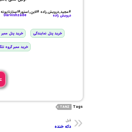
#مجید_درویش_زاده #لاین_استور#استارتاپونه
درویش زاده
Darvishzade
خرید پنل نمایندگی
خرید پنل ممبر و
خرید ممبر گروه تلگ
ع
Tags
TANZ
قبل
دکه خنده