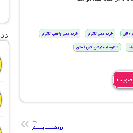
 فالور
خرید ممبر تلگرام
خرید ممبر واقعی تلگرام
کانا
رام
دانلود اپلیکیشن لاین استور
ضویت
بعد
رودهـــــ بـــــُر