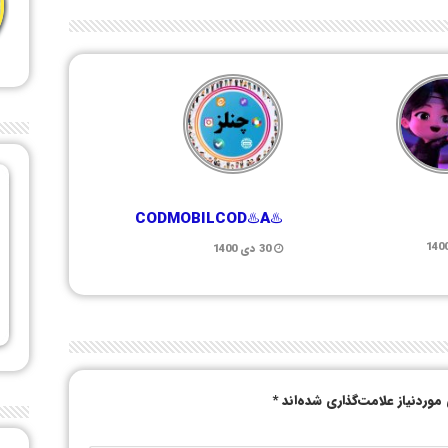
♨️CODMOBILCOD♨️A
30 دی 1400
وردنیاز علامت‌گذاری شده‌اند
*