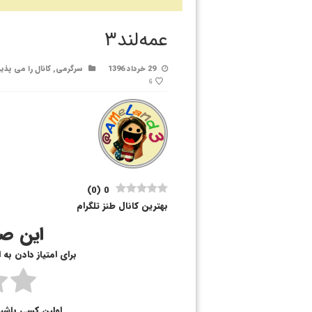
عمه‌لند۳
29 خرداد 1396
سرگرمی
,
کانال را می پذی
6
)
0
(
0
بهترین کانال طنز تلگرام
این صف
برای امتیاز دادن به
اولین کسی باشی