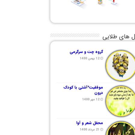
ل های طلایی
گروه چت و سرگرمی
12 بهمن 1400
موفقیت*آشتی با کودک
درون
12 مهر 1400
محفل شعر و آوا
21 مرداد 1400