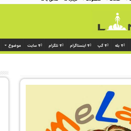
بله
گپ
اینستاگرام
تلگرام
سایت
موضوع