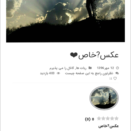
عکس?خاص❤️
12 مهر 1396
ربات ها
,
کانال را می پذیرم
نظرتون راجع به این صفحه چیست
403 بازدید
11
)
0
(
0
عکس?خاص