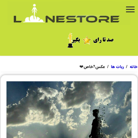
خانه
/
ربات ها
/
عکس?خاص❤️