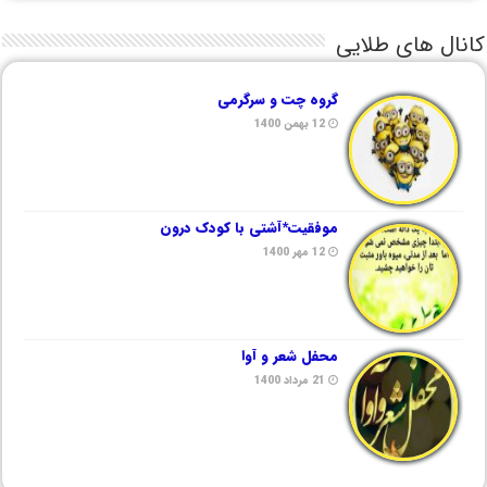
کانال های طلایی
گروه چت و سرگرمی
12 بهمن 1400
موفقیت*آشتی با کودک درون
12 مهر 1400
محفل شعر و آوا
21 مرداد 1400