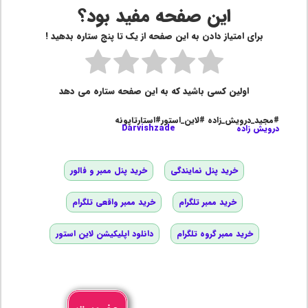
این صفحه مفید بود؟
برای امتیاز دادن به این صفحه از یک تا پنج ستاره بدهید !
اولین کسی باشید که به این صفحه ستاره می دهد
#مجید_درویش_زاده #لاین_استور#استارتاپونه
درویش زاده
Darvishzade
خرید پنل نمایندگی
خرید پنل ممبر و فالور
خرید ممبر تلگرام
خرید ممبر واقعی تلگرام
خرید ممبر گروه تلگرام
دانلود اپلیکیشن لاین استور