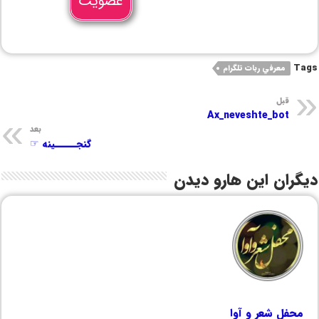
عضویت
Tags
معرفي ربات تلگرام
قبل
Ax_neveshte_bot
بعد
گنجـــــینه ☞
دیگران این هارو دیدن
محفل شعر و آوا