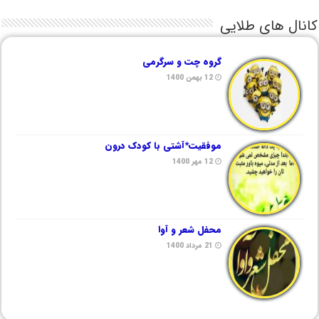
کانال های طلایی
گروه چت و سرگرمی
12 بهمن 1400
موفقیت*آشتی با کودک درون
12 مهر 1400
محفل شعر و آوا
21 مرداد 1400