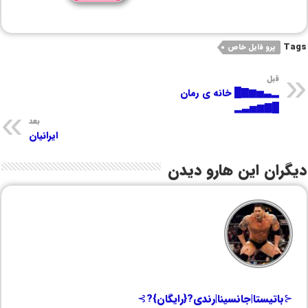
Tags
پرو فایل خاص
قبل
▂▃▅▆▇█ خانه ی رمان
█▇▆▅▃▂
بعد
ایرانیان
دیگران این هارو دیدن
⊰باتیستا|جانسینا|رندی?{رایگان}?⊱