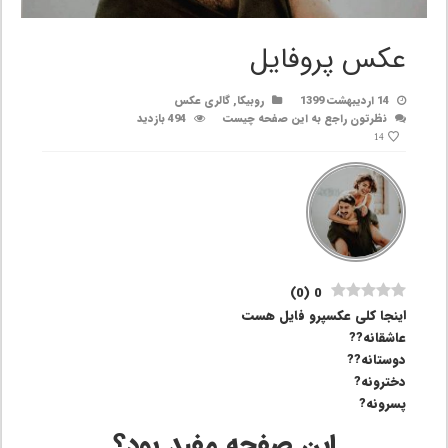
عکس پروفایل
14 اردیبهشت 1399
روبیکا
,
گالری عکس
نظرتون راجع به این صفحه چیست
494 بازدید
14
)
0
(
0
اینجا کلی عکسپرو فایل هست
عاشقانه??
دوستانه??
دخترونه?
پسرونه?
این صفحه مفید بود؟