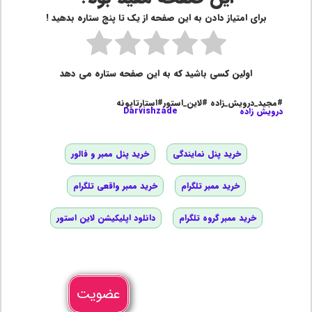
برای امتیاز دادن به این صفحه از یک تا پنج ستاره بدهید !
اولین کسی باشید که به این صفحه ستاره می دهد
#مجید_درویش_زاده #لاین_استور#استارتاپونه
درویش زاده
Darvishzade
خرید پنل نمایندگی
خرید پنل ممبر و فالور
خرید ممبر تلگرام
خرید ممبر واقعی تلگرام
خرید ممبر گروه تلگرام
دانلود اپلیکیشن لاین استور
عضویت