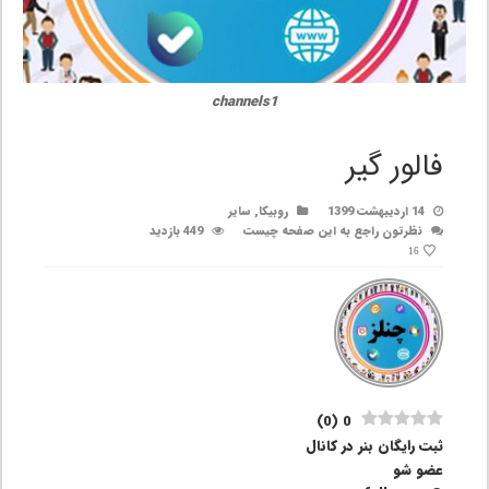
channels1
فالور گیر
14 اردیبهشت 1399
روبیکا
,
سایر
نظرتون راجع به این صفحه چیست
449 بازدید
16
)
0
(
0
ثبت رایگان بنر در کانال
عضو شو