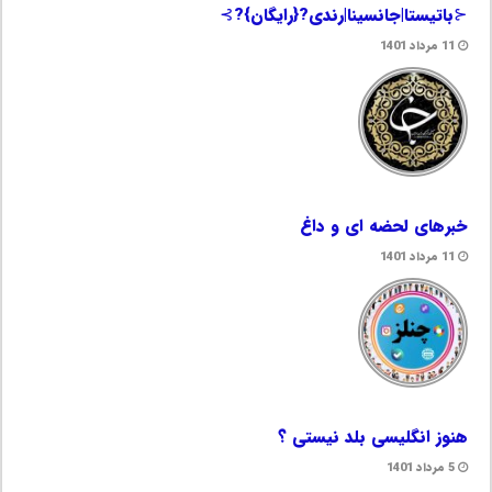
⊰باتیستا|جانسینا|رندی?{رایگان}?⊱
11 مرداد 1401
خبرهای لحضه ای و داغ
11 مرداد 1401
هنوز انگلیسی بلد نیستی ؟
5 مرداد 1401