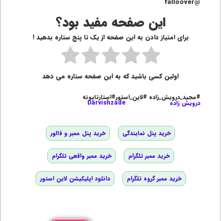
@falloover
این صفحه مفید بود؟
برای امتیاز دادن به این صفحه از یک تا پنج ستاره بدهید !
اولین کسی باشید که به این صفحه ستاره می دهد
#مجید_درویش_زاده #لاین_استور#استارتاپونه
درویش زاده
Darvishzade
خرید پنل نمایندگی
خرید پنل ممبر و فالور
خرید ممبر تلگرام
خرید ممبر واقعی تلگرام
خرید ممبر گروه تلگرام
دانلود اپلیکیشن لاین استور