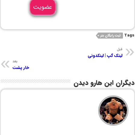
عضویت
Tags
ثبت رایگان بنر
قبل
لینک گپ | لینکدونی
بعد
خار پشت
دیگران این هارو دیدن