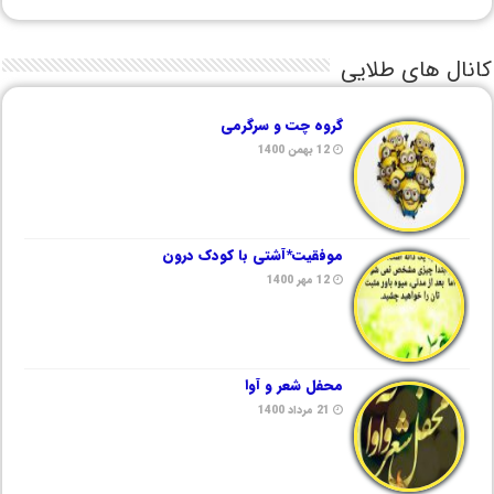
کانال های طلایی
گروه چت و سرگرمی
12 بهمن 1400
موفقیت*آشتی با کودک درون
12 مهر 1400
محفل شعر و آوا
21 مرداد 1400