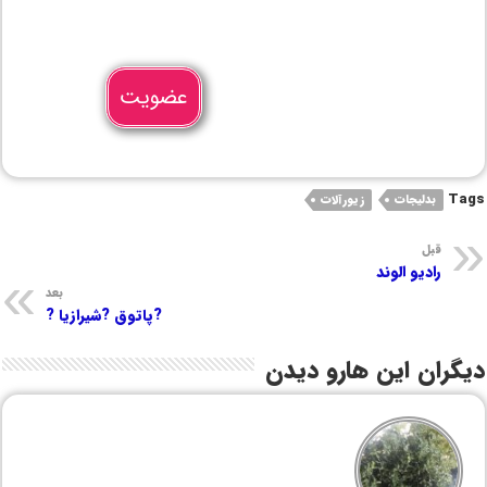
عضویت
Tags
بدلیجات
زیورآلات
قبل
رادیو الوند
بعد
?پاتوق ?شیرازیا ?
دیگران این هارو دیدن