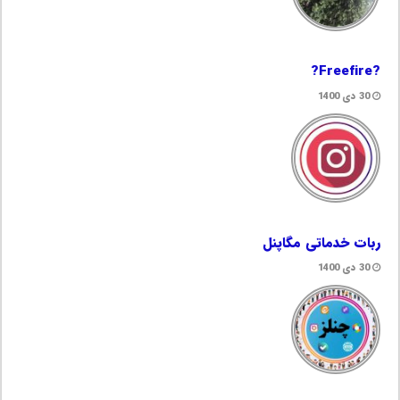
?Freefire?
30 دی 1400
ربات خدماتی مگاپنل
30 دی 1400