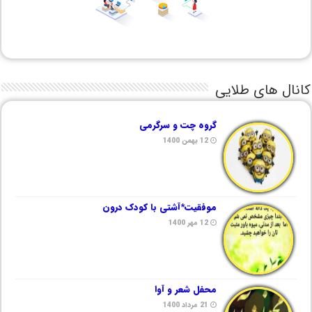
کانال های طلایی
گروه چت و سرگرمی
12 بهمن 1400
موفقیت*آشتی با کودک درون
12 مهر 1400
محفل شعر و آوا
21 مرداد 1400