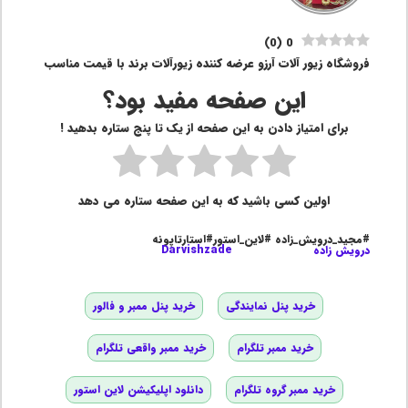
)
0
(
0
فروشگاه زیور آلات آرزو عرضه کننده زیورآلات برند با قیمت مناسب
این صفحه مفید بود؟
برای امتیاز دادن به این صفحه از یک تا پنج ستاره بدهید !
اولین کسی باشید که به این صفحه ستاره می دهد
#مجید_درویش_زاده #لاین_استور#استارتاپونه
درویش زاده
Darvishzade
خرید پنل نمایندگی
خرید پنل ممبر و فالور
خرید ممبر تلگرام
خرید ممبر واقعی تلگرام
خرید ممبر گروه تلگرام
دانلود اپلیکیشن لاین استور