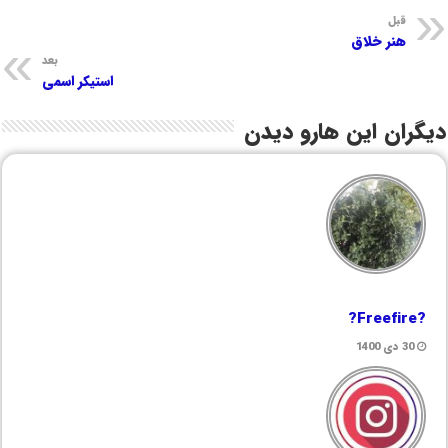
قبل
هنر خلاق
بعد
استیکر اسمی
دیگران این هارو دیدن
?Freefire?
30 دی 1400