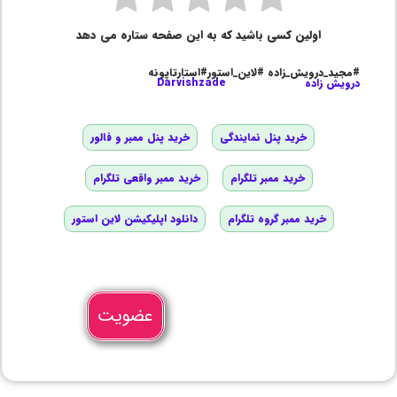
اولین کسی باشید که به این صفحه ستاره می دهد
#مجید_درویش_زاده #لاین_استور#استارتاپونه
درویش زاده
Darvishzade
خرید پنل نمایندگی
خرید پنل ممبر و فالور
خرید ممبر تلگرام
خرید ممبر واقعی تلگرام
خرید ممبر گروه تلگرام
دانلود اپلیکیشن لاین استور
عضویت