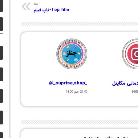
بعد
Top film-تاپ فیلم
ماتی مگاپنل
_suprise.shop_@
24 مهر 1400