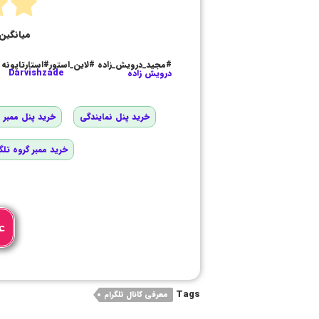
میانگین 
#مجید_درویش_زاده #لاین_استور#استارتاپونه
درویش زاده
Darvishzade
خرید پنل نمایندگی
خرید پنل ممبر و
خرید ممبر گروه تلگ
ع
Tags
معرفی کانال تلگرام