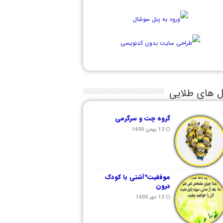
ل های طلایی
گروه چت و سرگرمی
12 بهمن 1400
موفقیت*آشتی با کودک
درون
12 مهر 1400