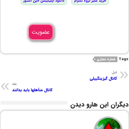
خرید ممبر گروه تلگرام
دانلود اپلیکیشن لاین استور
عضویت
Tags
شماره مجازی
قبل
کانال گیزینگییلی
بعد
کانال متأهلها باید بدانند
دیگران این هارو دیدن