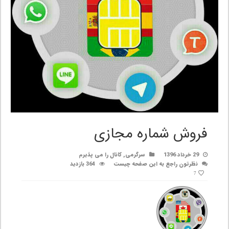
فروش شماره مجازی
29 خرداد 1396
سرگرمی
,
کانال را می پذیرم
نظرتون راجع به این صفحه چیست
364 بازدید
7