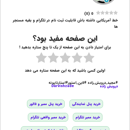
)
0
(
0
خط آمریکایی داشته باش قابلیت ثبت نام در تلگرام و بقیه مسنجر
ها
این صفحه مفید بود؟
برای امتیاز دادن به این صفحه از یک تا پنج ستاره بدهید !
اولین کسی باشید که به این صفحه ستاره می دهد
#مجید_درویش_زاده #لاین_استور#استارتاپونه
درویش زاده
Darvishzade
خرید پنل نمایندگی
خرید پنل ممبر و فالور
خرید ممبر تلگرام
خرید ممبر واقعی تلگرام