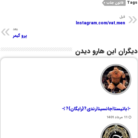
Tags
قانون جذب
قبل
Instagram.com/vat.men
بعد
پرو گیمر
دیگران این هارو دیدن
⊰باتیستا|جانسینا|رندی?{رایگان}?⊱
11 مرداد 1401