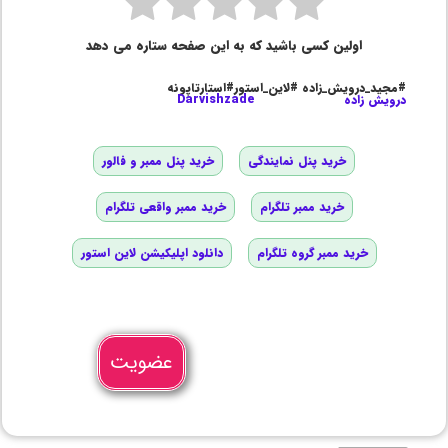
اولین کسی باشید که به این صفحه ستاره می دهد
#مجید_درویش_زاده #لاین_استور#استارتاپونه
درویش زاده
Darvishzade
خرید پنل نمایندگی
خرید پنل ممبر و فالور
خرید ممبر تلگرام
خرید ممبر واقعی تلگرام
خرید ممبر گروه تلگرام
دانلود اپلیکیشن لاین استور
عضویت