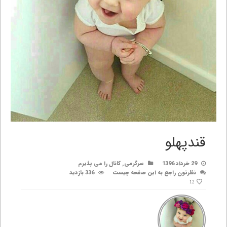
قندپهلو
29 خرداد 1396
سرگرمی
,
کانال را می پذیرم
نظرتون راجع به این صفحه چیست
336 بازدید
12