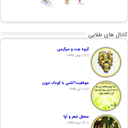
کانال های طلایی
گروه چت و سرگرمی
12 بهمن 1400
موفقیت*آشتی با کودک درون
12 مهر 1400
محفل شعر و آوا
21 مرداد 1400