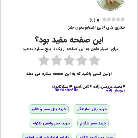
)
0
(
0
طنازی های ادبی اشعارومتون طنز
این صفحه مفید بود؟
برای امتیاز دادن به این صفحه از یک تا پنج ستاره بدهید !
اولین کسی باشید که به این صفحه ستاره می دهد
#مجید_درویش_زاده #لاین_استور#استارتاپونه
درویش زاده
Darvishzade
خرید پنل نمایندگی
خرید پنل ممبر و فالور
خرید ممبر تلگرام
خرید ممبر واقعی تلگرام
خرید ممبر گروه تلگرام
دانلود اپلیکیشن لاین استور