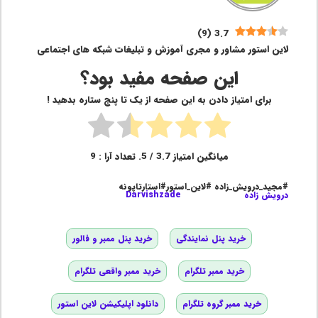
)
9
(
3.7
لاین استور مشاور و مجری آموزش و تبلیغات شبکه های اجتماعی
این صفحه مفید بود؟
برای امتیاز دادن به این صفحه از یک تا پنج ستاره بدهید !
میانگین امتیاز
3.7
/ 5. تعداد آرا :
9
#مجید_درویش_زاده #لاین_استور#استارتاپونه
درویش زاده
Darvishzade
خرید پنل نمایندگی
خرید پنل ممبر و فالور
خرید ممبر تلگرام
خرید ممبر واقعی تلگرام
خرید ممبر گروه تلگرام
دانلود اپلیکیشن لاین استور