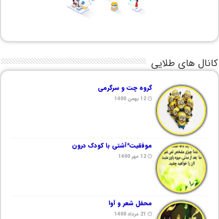
کانال های طلایی
گروه چت و سرگرمی
12 بهمن 1400
موفقیت*آشتی با کودک درون
12 مهر 1400
محفل شعر و آوا
21 مرداد 1400