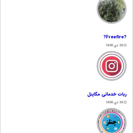
?Freefire?
30 دی 1400
ربات خدماتی مگاپنل
30 دی 1400