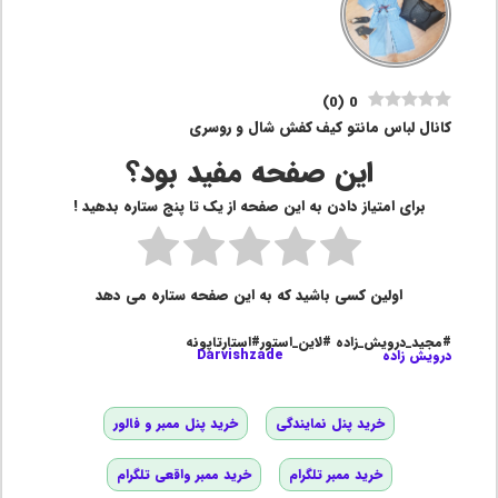
)
0
(
0
کانال لباس مانتو کیف کفش شال و روسری
این صفحه مفید بود؟
برای امتیاز دادن به این صفحه از یک تا پنج ستاره بدهید !
اولین کسی باشید که به این صفحه ستاره می دهد
#مجید_درویش_زاده #لاین_استور#استارتاپونه
درویش زاده
Darvishzade
خرید پنل نمایندگی
خرید پنل ممبر و فالور
خرید ممبر تلگرام
خرید ممبر واقعی تلگرام