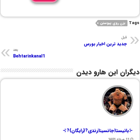
Tags
بزن روی پیوستن
قبل
جدید ترین اخبار بورس
بعد
Behtarinkanal1
دیگران این هارو دیدن
⊰باتیستا|جانسینا|رندی?{رایگان}?⊱
11 مرداد 1401