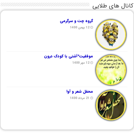
کانال های طلایی
گروه چت و سرگرمی
12 بهمن 1400
موفقیت*آشتی با کودک درون
12 مهر 1400
محفل شعر و آوا
21 مرداد 1400