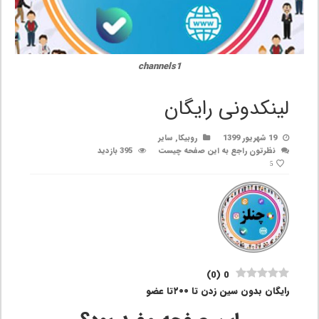
channels1
لینکدونی رایگان
19 شهریور 1399
روبیکا
,
سایر
نظرتون راجع به این صفحه چیست
395 بازدید
5
)
0
(
0
رایگان بدون سین زدن تا ۲۰۰تا عضو