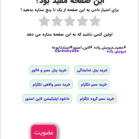
این صفحه مفید بود؟
برای امتیاز دادن به این صفحه از یک تا پنج ستاره بدهید !
اولین کسی باشید که به این صفحه ستاره می دهد
#مجید_درویش_زاده #لاین_استور#استارتاپونه
درویش زاده
Darvishzade
خرید پنل نمایندگی
خرید پنل ممبر و فالور
خرید ممبر تلگرام
خرید ممبر واقعی تلگرام
خرید ممبر گروه تلگرام
دانلود اپلیکیشن لاین استور
عضویت