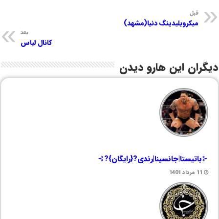
قبل
میکروبلیدینگ دنیا(مشهد)
بعد
کانال لباس
دیگران این هارو دیدن
⊰باتیستا|جانسینا|رندی?{رایگان}?⊱
11 مرداد 1401