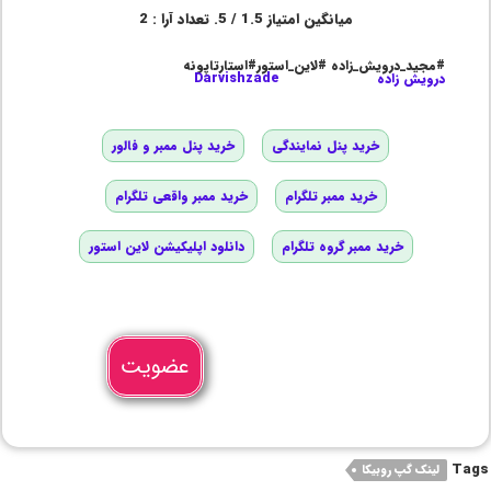
میانگین امتیاز
1.5
/ 5. تعداد آرا :
2
#مجید_درویش_زاده #لاین_استور#استارتاپونه
درویش زاده
Darvishzade
خرید پنل نمایندگی
خرید پنل ممبر و فالور
خرید ممبر تلگرام
خرید ممبر واقعی تلگرام
خرید ممبر گروه تلگرام
دانلود اپلیکیشن لاین استور
عضویت
Tags
لینک گپ روبیکا