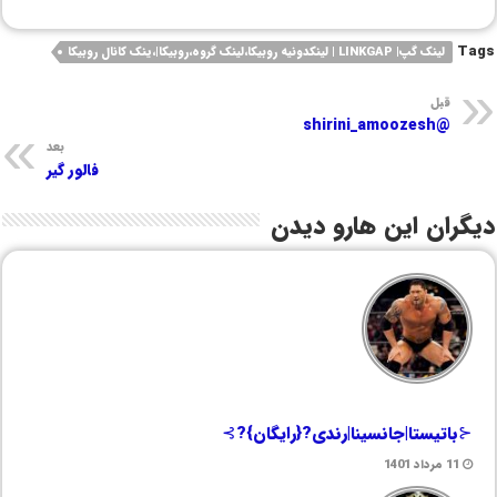
Tags
لینک گپ| LINKGAP | لینکدونیه روبیکا،لینک گروه،روبیکا|،ینک کانال روبیکا
قبل
@shirini_amoozesh
بعد
فالور گیر
دیگران این هارو دیدن
⊰باتیستا|جانسینا|رندی?{رایگان}?⊱
11 مرداد 1401