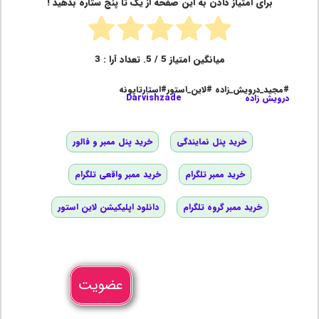
برای امتیاز دادن به این صفحه از یک تا پنج ستاره بدهید !
میانگین امتیاز
5
/ 5. تعداد آرا :
3
#مجید_درویش_زاده #لاین_استور#استارتاپونه
درویش زاده
Darvishzade
خرید پنل نمایندگی
خرید پنل ممبر و فالور
خرید ممبر تلگرام
خرید ممبر واقعی تلگرام
خرید ممبر گروه تلگرام
دانلود اپلیکیشن لاین استور
عضویت