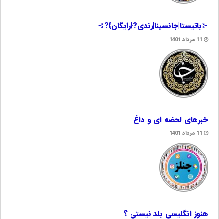
⊰باتیستا|جانسینا|رندی?{رایگان}?⊱
11 مرداد 1401
خبرهای لحضه ای و داغ
11 مرداد 1401
هنوز انگلیسی بلد نیستی ؟