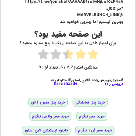
https://t.me/joinchat/AAAAAE4rwfwNjLwf6zP4aA
?بنر کانال:
@MARVELBUNCH_LINK
بهترین نیستیم اما بهترین خواهیم شد
این صفحه مفید بود؟
برای امتیاز دادن به این صفحه از یک تا پنج ستاره بدهید !
میانگین امتیاز
2.7
/ 5. تعداد آرا :
3
#مجید_درویش_زاده #لاین_استور#استارتاپونه
درویش زاده
Darvishzade
خرید پنل نمایندگی
خرید پنل ممبر و فالور
خرید ممبر تلگرام
خرید ممبر واقعی تلگرام
خرید ممبر گروه تلگرام
دانلود اپلیکیشن لاین استور