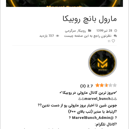
مارول بانچ روبیکا
28 تیر 1399
روبیکا
,
سرگرمی
نظرتون راجع به این صفحه چیست
727 بازدید
11
)
3
(
2.7
✔️بروز ترین کانال مارولی در روبیکا✔
♨️♨️marvel_bunch♨️♨️
جوین شین تا اخبار بروز مارولی رو از دست ندین??
?ارتباط با مدیر:(تب بالای ۶۰۰)
? @MarvelBunch_Admin ?
?کانال تلگرام: