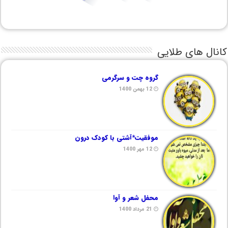
کانال های طلایی
گروه چت و سرگرمی
12 بهمن 1400
موفقیت*آشتی با کودک درون
12 مهر 1400
محفل شعر و آوا
21 مرداد 1400