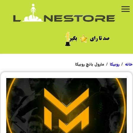
خانه
/
روبیکا
/
مارول بانچ روبیکا