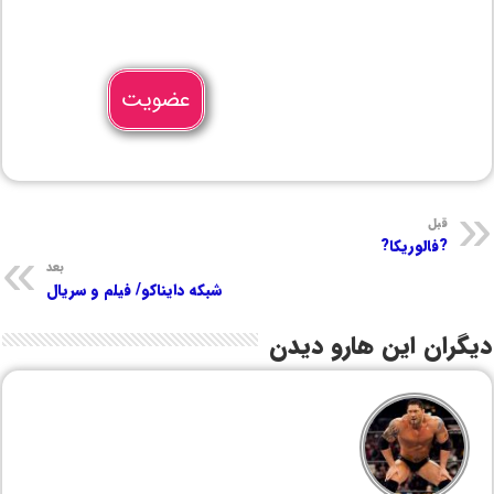
عضویت
قبل
?فالوریکا?
بعد
شبکه دایناکو/ فیلم و سریال
دیگران این هارو دیدن