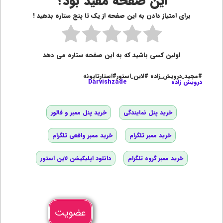
این صفحه مفید بود؟
برای امتیاز دادن به این صفحه از یک تا پنج ستاره بدهید !
اولین کسی باشید که به این صفحه ستاره می دهد
#مجید_درویش_زاده #لاین_استور#استارتاپونه
درویش زاده
Darvishzade
خرید پنل نمایندگی
خرید پنل ممبر و فالور
خرید ممبر تلگرام
خرید ممبر واقعی تلگرام
خرید ممبر گروه تلگرام
دانلود اپلیکیشن لاین استور
عضویت