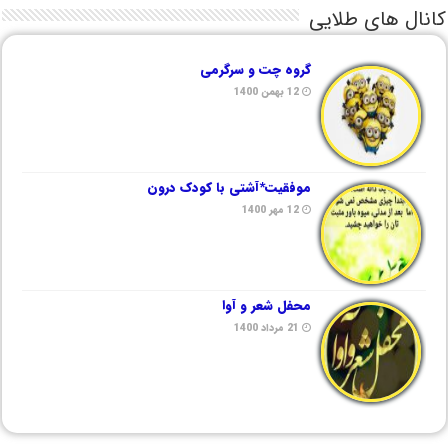
کانال های طلایی
گروه چت و سرگرمی
12 بهمن 1400
موفقیت*آشتی با کودک درون
12 مهر 1400
محفل شعر و آوا
21 مرداد 1400