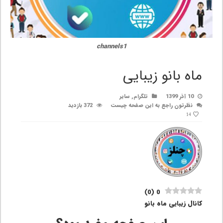
channels1
ماه بانو زیبایی
10 آذر 1399
تلگرام
,
سایر
نظرتون راجع به این صفحه چیست
372 بازدید
14
)
0
(
0
کانال زیبایی ماه بانو