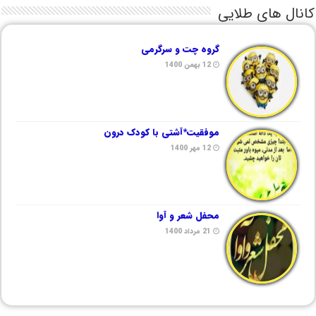
کانال های طلایی
گروه چت و سرگرمی
12 بهمن 1400
موفقیت*آشتی با کودک درون
12 مهر 1400
محفل شعر و آوا
21 مرداد 1400