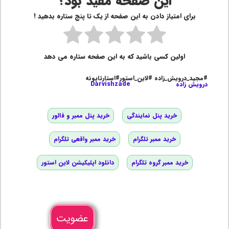
این صفحه مفید بود؟
برای امتیاز دادن به این صفحه از یک تا پنج ستاره بدهید !
اولین کسی باشید که به این صفحه ستاره می دهد
#مجید_درویش_زاده #لاین_استور#استارتاپونه
درویش زاده
Darvishzade
خرید پنل نمایندگی
خرید پنل ممبر و فالور
خرید ممبر تلگرام
خرید ممبر واقعی تلگرام
خرید ممبر گروه تلگرام
دانلود اپلیکیشن لاین استور
عضویت