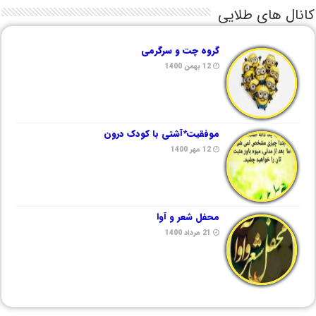
کانال های طلایی
گروه چت و سرگرمی
12 بهمن 1400
موفقیت*آشتی با کودک درون
12 مهر 1400
محفل شعر و آوا
21 مرداد 1400