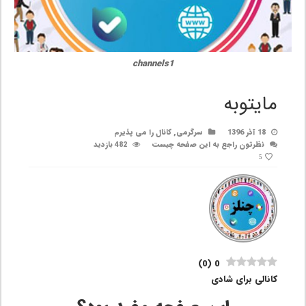
channels1
مایتوبه
18 آذر 1396
سرگرمی
,
کانال را می پذیرم
نظرتون راجع به این صفحه چیست
482 بازدید
5
)
0
(
0
کانالی برای شادی