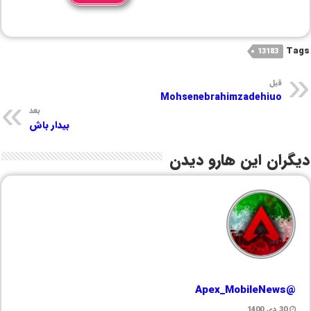
Tags
13183
قبل
Mohsenebrahimzadehiuo
بعد
بیدار باش
دیگران این هارو دیدن
@Apex_MobileNews
30 دی 1400