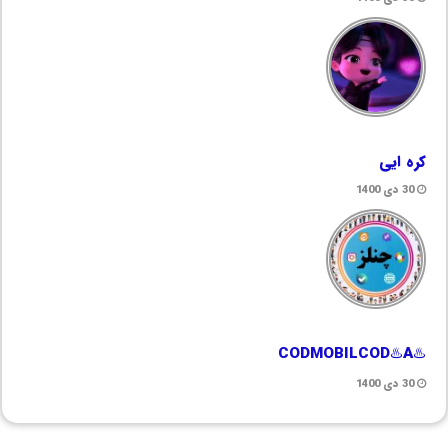
کره ایی
30 دی 1400
♨️CODMOBILCOD♨️A
30 دی 1400