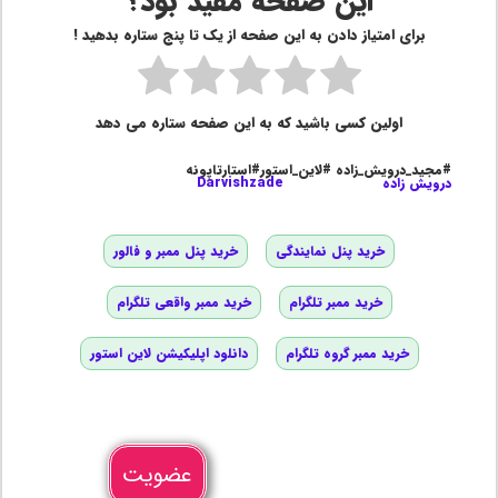
این صفحه مفید بود؟
برای امتیاز دادن به این صفحه از یک تا پنج ستاره بدهید !
اولین کسی باشید که به این صفحه ستاره می دهد
#مجید_درویش_زاده #لاین_استور#استارتاپونه
درویش زاده
Darvishzade
خرید پنل نمایندگی
خرید پنل ممبر و فالور
خرید ممبر تلگرام
خرید ممبر واقعی تلگرام
خرید ممبر گروه تلگرام
دانلود اپلیکیشن لاین استور
عضویت