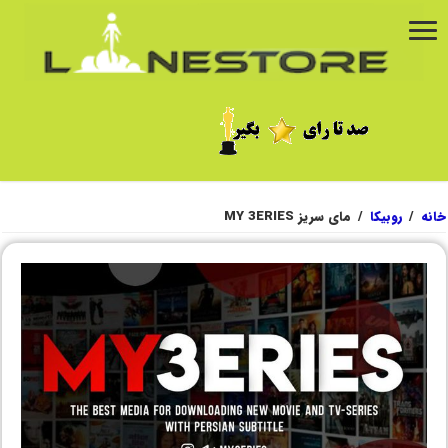
خانه
/
روبیکا
/
مای سریز MY 3ERIES