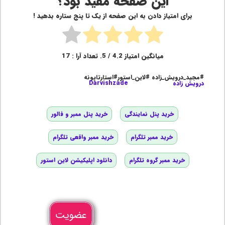
این صفحه مفید بود؟
برای امتیاز دادن به این صفحه از یک تا پنج ستاره بدهید !
میانگین امتیاز
4.2
/ 5. تعداد آرا :
17
#مجید_درویش_زاده #لاین_استور#استارتاپونه
درویش زاده
Darvishzade
خرید پنل نمایندگی
خرید پنل ممبر و فالور
خرید ممبر تلگرام
خرید ممبر واقعی تلگرام
خرید ممبر گروه تلگرام
دانلود اپلیکیشن لاین استور
عضویت