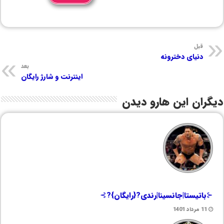
قبل
دنیای دخترونه
بعد
اینترنت و شارژ رایگان
دیگران این هارو دیدن
⊰باتیستا|جانسینا|رندی?{رایگان}?⊱
11 مرداد 1401