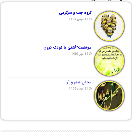
گروه چت و سرگرمی
12 بهمن 1400
موفقیت*آشتی با کودک درون
12 مهر 1400
محفل شعر و آوا
21 مرداد 1400