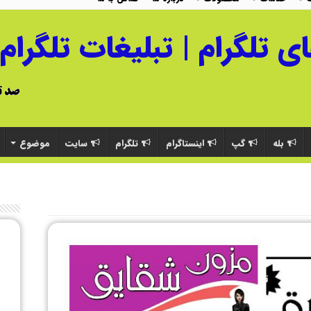
بله
گپ
اینستاگرام
تلگرام
سایت
موضوع