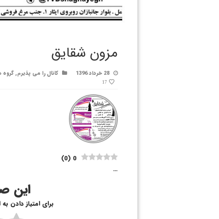
مزون شقایق
28 خرداد 1396
کانال را می پذیرم
,
گروه ه
17
)
0
(
0
…
این صف
برای امتیاز دادن به