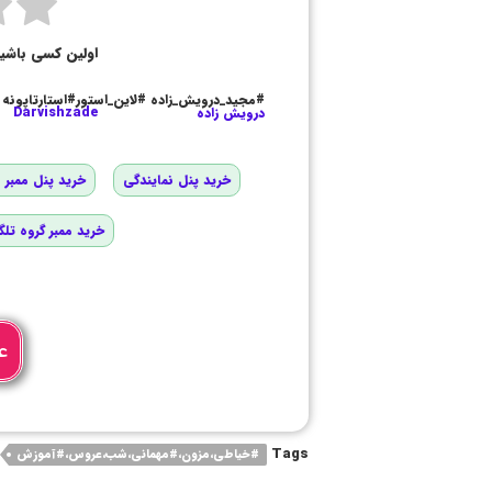
اولین کسی باشی
#مجید_درویش_زاده #لاین_استور#استارتاپونه
درویش زاده
Darvishzade
خرید پنل نمایندگی
خرید پنل ممبر و
خرید ممبر گروه تلگ
ع
Tags
#خیاطی،مزون،#مهمانی،شب،عروس،#آموزش