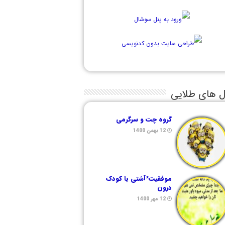
ل های طلایی
گروه چت و سرگرمی
12 بهمن 1400
موفقیت*آشتی با کودک
درون
12 مهر 1400