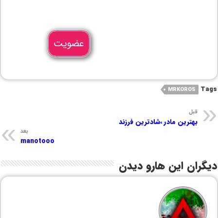
عضویت
Tags
MRKOROS
قبل
بهترین مادر ،شادترین فرزند
بعد
manotooo
دیگران این هارو دیدن