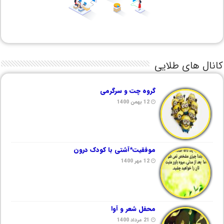
کانال های طلایی
گروه چت و سرگرمی
12 بهمن 1400
موفقیت*آشتی با کودک درون
12 مهر 1400
محفل شعر و آوا
21 مرداد 1400