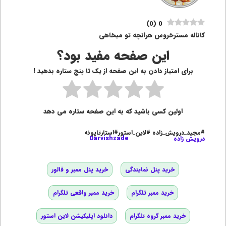
)
0
(
0
کاناله مسترخروس هرانچه تو میخاهی
این صفحه مفید بود؟
برای امتیاز دادن به این صفحه از یک تا پنج ستاره بدهید !
اولین کسی باشید که به این صفحه ستاره می دهد
#مجید_درویش_زاده #لاین_استور#استارتاپونه
درویش زاده
Darvishzade
خرید پنل نمایندگی
خرید پنل ممبر و فالور
خرید ممبر تلگرام
خرید ممبر واقعی تلگرام
خرید ممبر گروه تلگرام
دانلود اپلیکیشن لاین استور