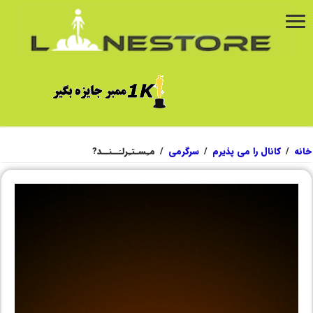
خانه
/
کانال را می پذیرم
/
سرگرمی
/
مـِسـتـِرلـَــنــد?