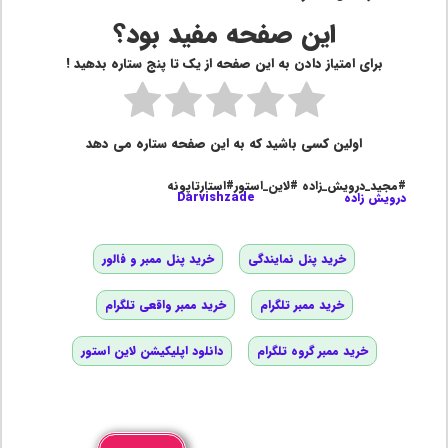
این صفحه مفید بود؟
برای امتیاز دادن به این صفحه از یک تا پنج ستاره بدهید !
اولین کسی باشید که به این صفحه ستاره می دهد
#مجید_درویش_زاده #لاین_استور#استارتاپونه
درویش زاده
Darvishzade
خرید پنل نمایندگی
خرید پنل ممبر و فالور
خرید ممبر تلگرام
خرید ممبر واقعی تلگرام
خرید ممبر گروه تلگرام
دانلود اپلیکیشن لاین استور