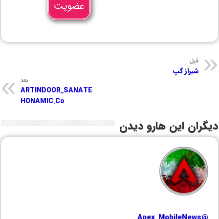
عضویت
قبل
شیراز گپ
بعد
ARTINDOOR_SANATE
HONAMIC.Co
دیگران این هارو دیدن
@Apex_MobileNews