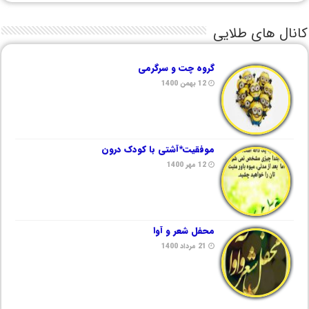
کانال های طلایی
گروه چت و سرگرمی
12 بهمن 1400
موفقیت*آشتی با کودک درون
12 مهر 1400
محفل شعر و آوا
21 مرداد 1400