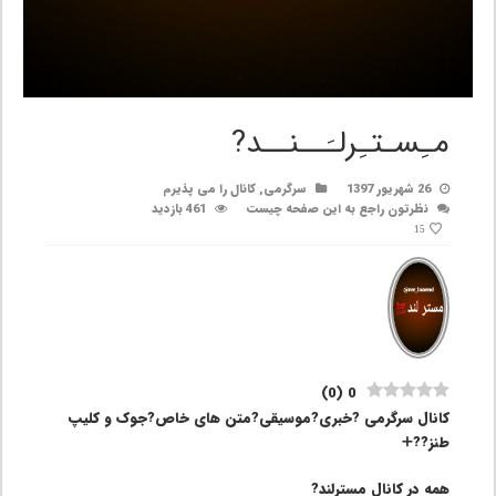
مـِسـتـِرلـَــنــد?
26 شهریور 1397
سرگرمی
,
کانال را می پذیرم
نظرتون راجع به این صفحه چیست
461 بازدید
15
)
0
(
0
کانال سرگرمی ?خبری?موسیقی?متن های خاص?جوک و کلیپ
طنز??➕
همه در کانال مسترلند?