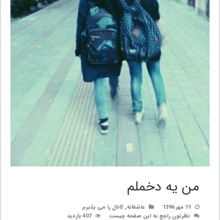
من یه دخملم
11 مهر 1396
عاشقانه
,
کانال را می پذیرم
نظرتون راجع به این صفحه چیست
407 بازدید