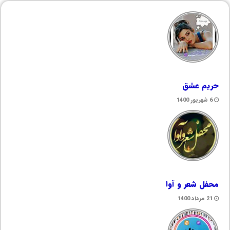
حریم عشق
6 شهریور 1400
محفل شعر و آوا
21 مرداد 1400