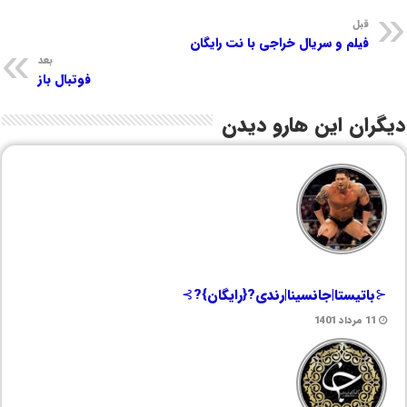
قبل
فیلم و سریال خراجی با نت رایگان
بعد
فوتبال باز
دیگران این هارو دیدن
⊰باتیستا|جانسینا|رندی?{رایگان}?⊱
11 مرداد 1401