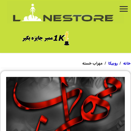
خانه
/
روبیکا
/
مهراب خسته