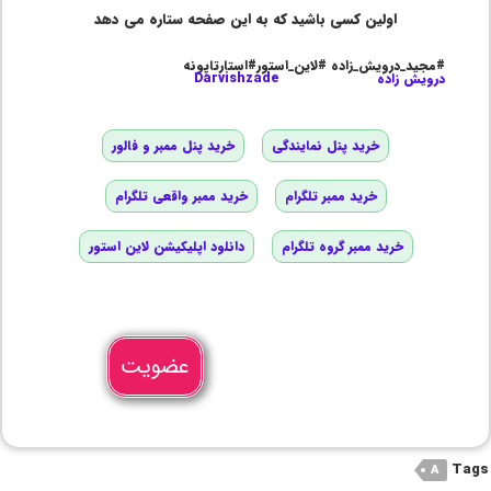
اولین کسی باشید که به این صفحه ستاره می دهد
#مجید_درویش_زاده #لاین_استور#استارتاپونه
درویش زاده
Darvishzade
خرید پنل نمایندگی
خرید پنل ممبر و فالور
خرید ممبر تلگرام
خرید ممبر واقعی تلگرام
خرید ممبر گروه تلگرام
دانلود اپلیکیشن لاین استور
عضویت
Tags
A