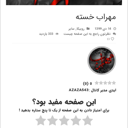
مهراب خسته
14 دی 1399
روبیکا
,
سایر
نظرتون راجع به این صفحه چیست
333 بازدید
13
)
0
(
0
ایدی مدیر کانال :AZAZA543
این صفحه مفید بود؟
برای امتیاز دادن به این صفحه از یک تا پنج ستاره بدهید !