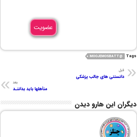
عضویت
Tags
@MOOJEMOSBATT
قبل
دانستنی های جالب پزشکی
بعد
متأهلها باید بداننـد
دیگران این هارو دیدن