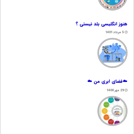
هنوز انگلیسی بلد نیستی ؟
5 مرداد 1401
☁️فضای ابری من ☁️
29 مهر 1400