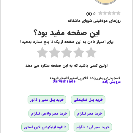
)
0
(
0
روزهای موفقیتی شبهای عاشقانه
این صفحه مفید بود؟
برای امتیاز دادن به این صفحه از یک تا پنج ستاره بدهید !
اولین کسی باشید که به این صفحه ستاره می دهد
#مجید_درویش_زاده #لاین_استور#استارتاپونه
درویش زاده
Darvishzade
خرید پنل نمایندگی
خرید پنل ممبر و فالور
خرید ممبر تلگرام
خرید ممبر واقعی تلگرام
خرید ممبر گروه تلگرام
دانلود اپلیکیشن لاین استور