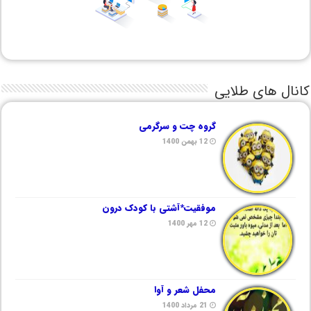
کانال های طلایی
گروه چت و سرگرمی
12 بهمن 1400
موفقیت*آشتی با کودک درون
12 مهر 1400
محفل شعر و آوا
21 مرداد 1400