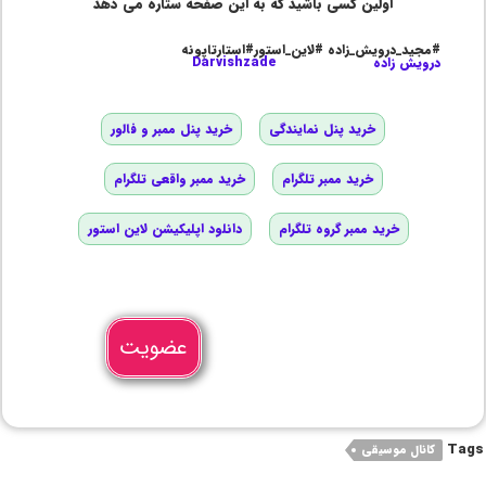
اولین کسی باشید که به این صفحه ستاره می دهد
#مجید_درویش_زاده #لاین_استور#استارتاپونه
درویش زاده
Darvishzade
خرید پنل نمایندگی
خرید پنل ممبر و فالور
خرید ممبر تلگرام
خرید ممبر واقعی تلگرام
خرید ممبر گروه تلگرام
دانلود اپلیکیشن لاین استور
عضویت
Tags
کانال موسیقی