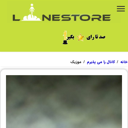
خانه
/
کانال را می پذیرم
/
موزیک