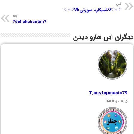
قبل
♡⋆♡LOسیگاره صورتیVE♡⋆♡
بعد
?del.shekasteh?
دیگران این هارو دیدن
T.me/topmusic79
16 مهر 1400