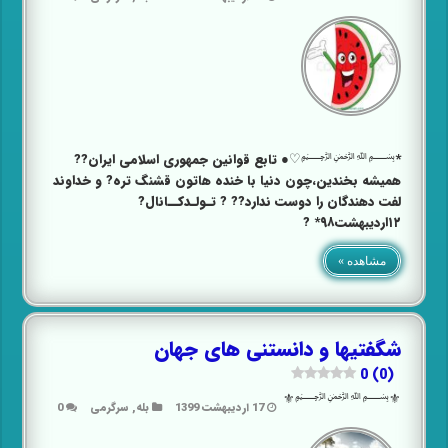
*﷽♡● تابع قوانین جمهوری اسلامی ایران??
همیشه بخندین،چون دنیا با خنده هاتون قشنگ تره? و خداوند
لفت دهندگان را دوست ندارد?? ? تـولـدکــانال?
۱۲اردیبهشت۹۸* ?
مشاهده »
شگفتیها و دانستنی ‌های جهان
0 (0)
⚜﷽⚜
17 اردیبهشت 1399
بله
,
سرگرمی
0