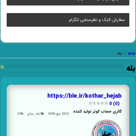
سفارش لایک و نظرسنجی تلگرام
خانه
/
بله
بله
https://ble.ir/kothar_hejab
0 (0)
گالری حجاب کوثر تولید کننده
20 مهر 1400
بله
,
سایر
0