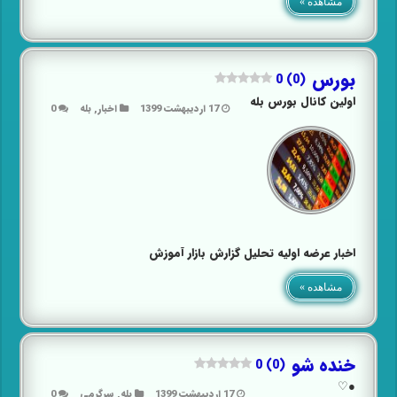
مشاهده »
بورس
0 (0)
اولین کانال بورس بله
17 اردیبهشت 1399
اخبار
,
بله
0
اخبار عرضه اولیه تحلیل گزارش بازار آموزش
مشاهده »
خنده شو
0 (0)
●♡
17 اردیبهشت 1399
بله
,
سرگرمی
0