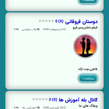
دوستان قروقاتی
0 (0)
فیلم,دختر,پسر,قرو
6 اردیبهشت 1399
بله
,
سرگرمی
0
فاطی,چت ازاد
مشاهده »
کانال بله آموزش ها
0 (0)
وبلاگ های ما
20 فروردین 1399
آموزشی
,
بله
0