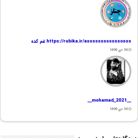
https://rubika.ir/assssssssssssosss غم کده
30 دی 1400
__mohamad_2021__
30 دی 1400