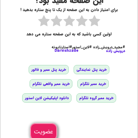
این صفحه مفید بود؟
برای امتیاز دادن به این صفحه از یک تا پنج ستاره بدهید !
اولین کسی باشید که به این صفحه ستاره می دهد
#مجید_درویش_زاده #لاین_استور#استارتاپونه
درویش زاده
Darvishzade
خرید پنل نمایندگی
خرید پنل ممبر و فالور
خرید ممبر تلگرام
خرید ممبر واقعی تلگرام
خرید ممبر گروه تلگرام
دانلود اپلیکیشن لاین استور
عضویت