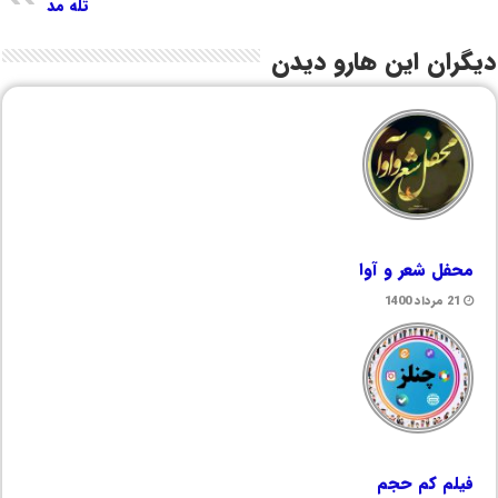
تله مد
دیگران این هارو دیدن
محفل شعر و آوا
21 مرداد 1400
فیلم کم حجم