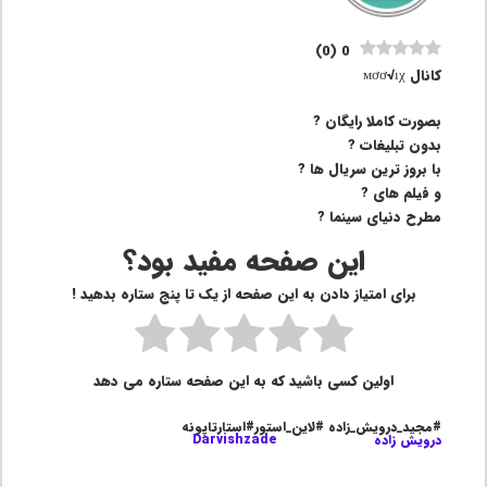
)
0
(
0
کانال мơơ√ıχ
بصورت کاملا رایگان ?
بدون تبلیغات ?
با بروز ترین سریال ها ?
و فیلم های ?
مطرح دنیای سینما ?
این صفحه مفید بود؟
برای امتیاز دادن به این صفحه از یک تا پنج ستاره بدهید !
اولین کسی باشید که به این صفحه ستاره می دهد
#مجید_درویش_زاده #لاین_استور#استارتاپونه
درویش زاده
Darvishzade