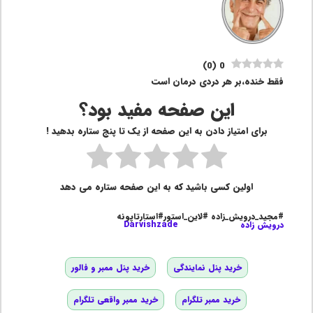
)
0
(
0
فقط خنده،بر هر دردی درمان است
این صفحه مفید بود؟
برای امتیاز دادن به این صفحه از یک تا پنج ستاره بدهید !
اولین کسی باشید که به این صفحه ستاره می دهد
#مجید_درویش_زاده #لاین_استور#استارتاپونه
درویش زاده
Darvishzade
خرید پنل نمایندگی
خرید پنل ممبر و فالور
خرید ممبر تلگرام
خرید ممبر واقعی تلگرام