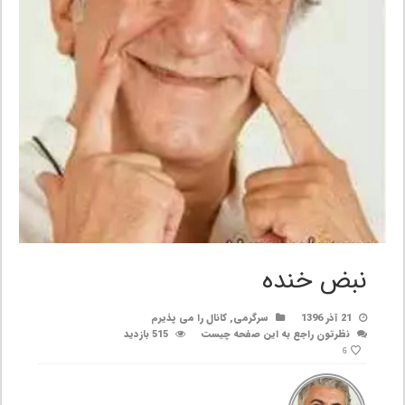
نبض خنده
21 آذر 1396
سرگرمی
,
کانال را می پذیرم
نظرتون راجع به این صفحه چیست
515 بازدید
6