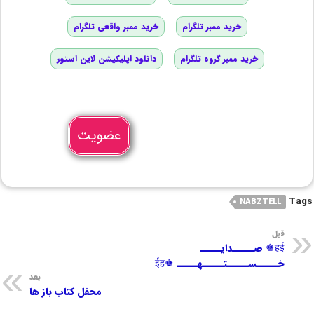
خرید ممبر تلگرام
خرید ممبر واقعی تلگرام
خرید ممبر گروه تلگرام
دانلود اپلیکیشن لاین استور
عضویت
Tags
NABZTELL
قبل
हई♚ صـــــدایـــــ
خـــــســـــتـــــهـــــ ♚ईह
بعد
محفل کتاب باز ها