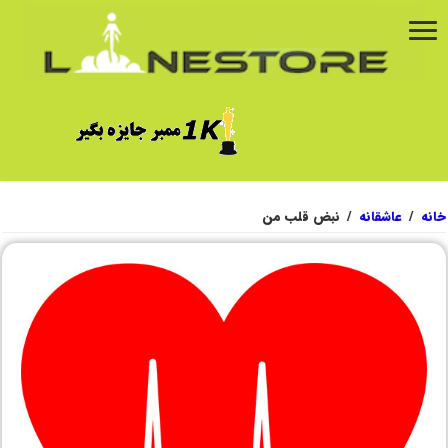
خانه
/
عاشقانه
/
نبض قلب من