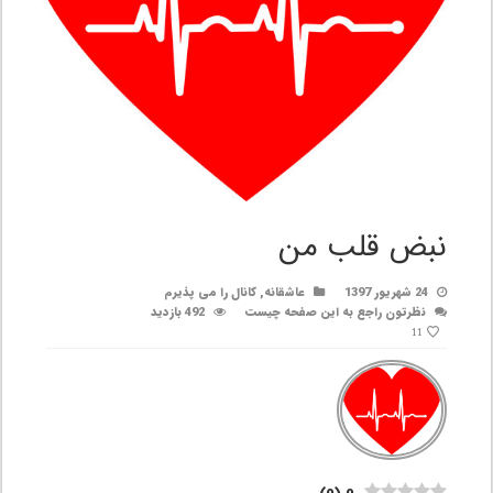
نبض قلب من
24 شهریور 1397
عاشقانه
,
کانال را می پذیرم
نظرتون راجع به این صفحه چیست
492 بازدید
11