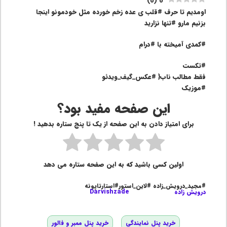
)
0
(
0
اومدیم تا حرف #قلب ی عده زخم خورده مثل خودمونو اینجا
بزنیم مارو #تنها نزارید
#کمدی آمیخته با #درام
#تکست
فقط مطالب ناب{ #عکس_گیف_ویدئو
#موزیک
این صفحه مفید بود؟
برای امتیاز دادن به این صفحه از یک تا پنج ستاره بدهید !
اولین کسی باشید که به این صفحه ستاره می دهد
#مجید_درویش_زاده #لاین_استور#استارتاپونه
درویش زاده
Darvishzade
خرید پنل نمایندگی
خرید پنل ممبر و فالور