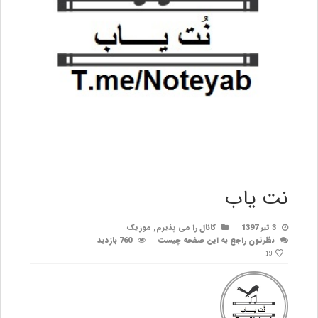
نت یاب
3 تیر 1397
کانال را می پذیرم
,
موزیک
نظرتون راجع به این صفحه چیست
760 بازدید
19