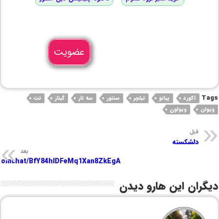
عضویت
Tags
آکورد
پیانو
تبلچر
سنتور
سه تار
گیتار
نت
ویولن
ویولون
قبل
دلشکسته
بعد
e/joinchat/BfY84hIDFeMq1Xan8ZkEgA
دیگران این هارو دیدن