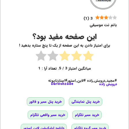
)
1
(
3
بانم نت موسیقی
این صفحه مفید بود؟
برای امتیاز دادن به این صفحه از یک تا پنج ستاره بدهید !
میانگین امتیاز
3
/ 5. تعداد آرا :
1
#مجید_درویش_زاده #لاین_استور#استارتاپونه
درویش زاده
Darvishzade
خرید پنل نمایندگی
خرید پنل ممبر و فالور
خرید ممبر تلگرام
خرید ممبر واقعی تلگرام
خرید ممبر گروه تلگرام
دانلود اپلیکیشن لاین استور