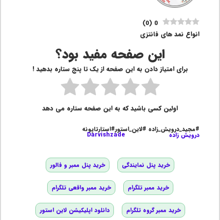
)
0
(
0
انواع نمد های فانتزی
این صفحه مفید بود؟
برای امتیاز دادن به این صفحه از یک تا پنج ستاره بدهید !
اولین کسی باشید که به این صفحه ستاره می دهد
#مجید_درویش_زاده #لاین_استور#استارتاپونه
درویش زاده
Darvishzade
خرید پنل نمایندگی
خرید پنل ممبر و فالور
خرید ممبر تلگرام
خرید ممبر واقعی تلگرام
خرید ممبر گروه تلگرام
دانلود اپلیکیشن لاین استور