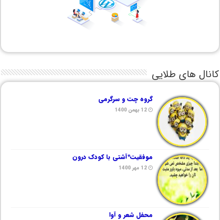
کانال های طلایی
گروه چت و سرگرمی
12 بهمن 1400
موفقیت*آشتی با کودک درون
12 مهر 1400
محفل شعر و آوا