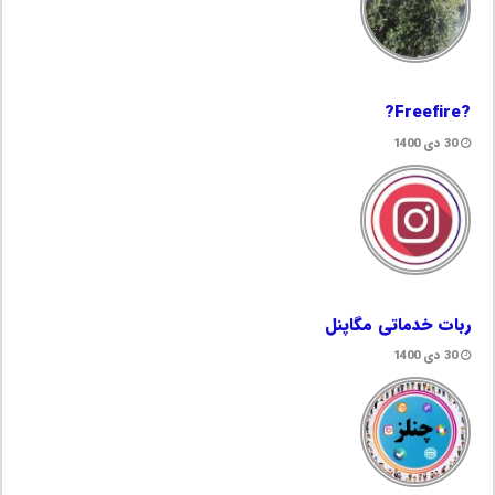
?Freefire?
30 دی 1400
ربات خدماتی مگاپنل
30 دی 1400