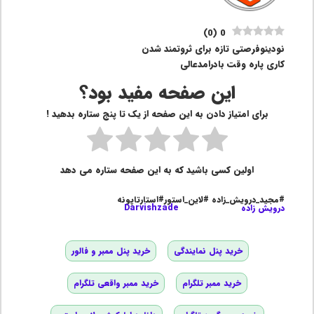
)
0
(
0
نودینو‌فرصتی تازه برای ثروتمند شدن
کاری پاره وقت بادرامدعالی
این صفحه مفید بود؟
برای امتیاز دادن به این صفحه از یک تا پنج ستاره بدهید !
اولین کسی باشید که به این صفحه ستاره می دهد
#مجید_درویش_زاده #لاین_استور#استارتاپونه
درویش زاده
Darvishzade
خرید پنل نمایندگی
خرید پنل ممبر و فالور
خرید ممبر تلگرام
خرید ممبر واقعی تلگرام