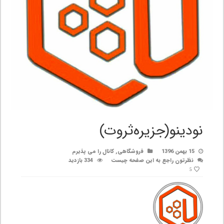
نودینو(جزیره‌ثروت)
15 بهمن 1396
فروشگاهی
,
کانال را می پذیرم
نظرتون راجع به این صفحه چیست
334 بازدید
5