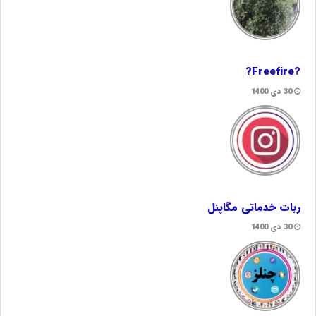
?Freefire?
30 دی 1400
ربات خدماتی مگاپنل
30 دی 1400