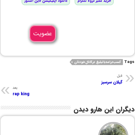
خرید ممبر گروه تلگرام
دانلود اپلیکیشن لاین استور
عضویت
Tags
کسب‌درامد‌با‌تبلیغ ‌درکانال‌خودتان
قبل
گیلان سرسبز
بعد
rap king
دیگران این هارو دیدن