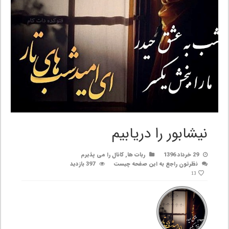
نیشابور را دریابیم
29 خرداد 1396
ربات ها
,
کانال را می پذیرم
نظرتون راجع به این صفحه چیست
397 بازدید
13