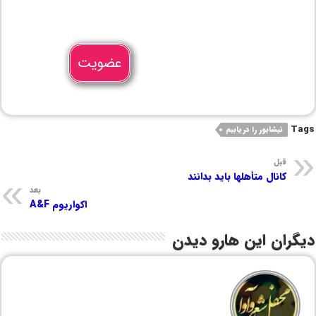
عضویت
Tags
نیشابور را دریابیم
قبل
کانال متأهلها باید بدانند
بعد
اکواریوم A&F
دیگران این هارو دیدن