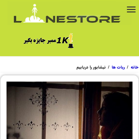
خانه
/
ربات ها
/
نیشابور را دریابیم