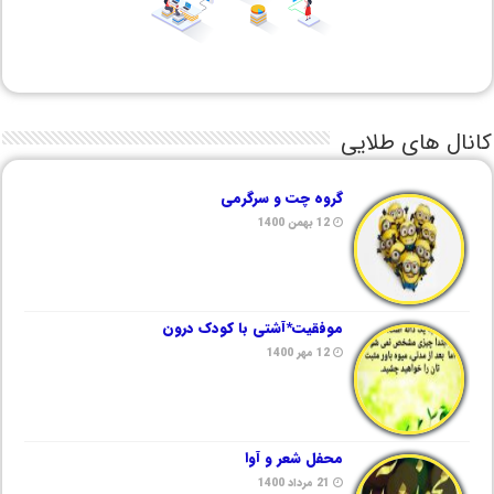
کانال های طلایی
گروه چت و سرگرمی
12 بهمن 1400
موفقیت*آشتی با کودک درون
12 مهر 1400
محفل شعر و آوا
21 مرداد 1400