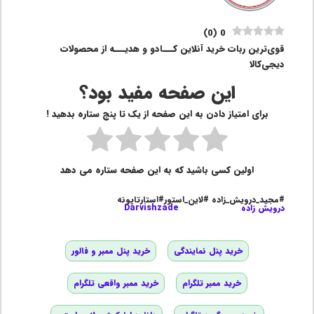
)
0
(
0
قوی‌ترین ربات خرید آنلاین کـــادو و هدیـــه از محصولات
دیجی‌کالا
این صفحه مفید بود؟
برای امتیاز دادن به این صفحه از یک تا پنج ستاره بدهید !
اولین کسی باشید که به این صفحه ستاره می دهد
#مجید_درویش_زاده #لاین_استور#استارتاپونه
درویش زاده
Darvishzade
خرید پنل نمایندگی
خرید پنل ممبر و فالور
خرید ممبر تلگرام
خرید ممبر واقعی تلگرام