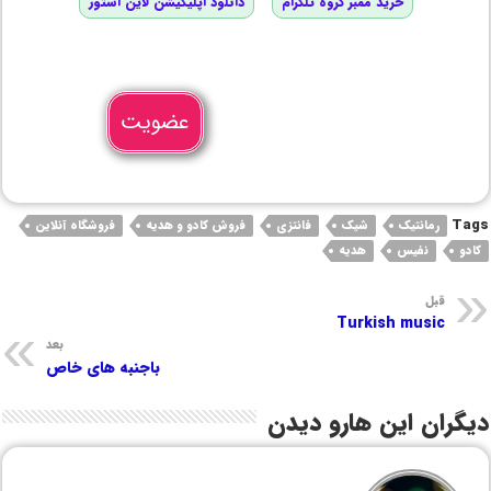
خرید ممبر گروه تلگرام
دانلود اپلیکیشن لاین استور
عضویت
Tags
رمانتیک
شیک
فانتزی
فروش کادو و هدیه
فروشگاه آنلاین
کادو
نفیس
هدیه
قبل
Turkish music
بعد
باجنبه های خاص
دیگران این هارو دیدن