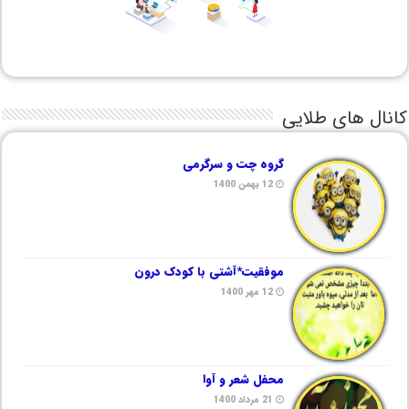
کانال های طلایی
گروه چت و سرگرمی
12 بهمن 1400
موفقیت*آشتی با کودک درون
12 مهر 1400
محفل شعر و آوا
21 مرداد 1400