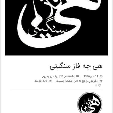
هی چه فاز سنگینی
11 مهر 1396
عاشقانه
,
کانال را می پذیرم
نظرتون راجع به این صفحه چیست
375 بازدید
2