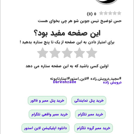
)
0
(
0
حس توضیح نیس جوین شو هر چی بخوای هست
این صفحه مفید بود؟
برای امتیاز دادن به این صفحه از یک تا پنج ستاره بدهید !
اولین کسی باشید که به این صفحه ستاره می دهد
#مجید_درویش_زاده #لاین_استور#استارتاپونه
درویش زاده
Darvishzade
خرید پنل نمایندگی
خرید پنل ممبر و فالور
خرید ممبر تلگرام
خرید ممبر واقعی تلگرام
خرید ممبر گروه تلگرام
دانلود اپلیکیشن لاین استور