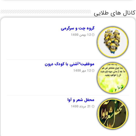
کانال های طلایی
گروه چت و سرگرمی
12 بهمن 1400
موفقیت*آشتی با کودک درون
12 مهر 1400
محفل شعر و آوا
21 مرداد 1400