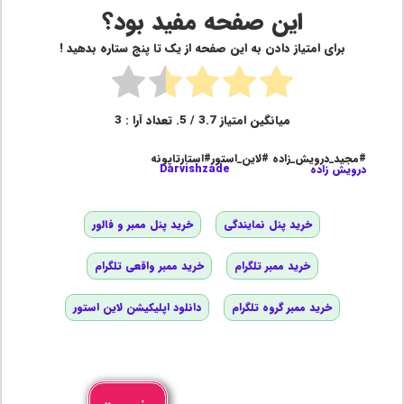
این صفحه مفید بود؟
برای امتیاز دادن به این صفحه از یک تا پنج ستاره بدهید !
میانگین امتیاز
3.7
/ 5. تعداد آرا :
3
#مجید_درویش_زاده #لاین_استور#استارتاپونه
درویش زاده
Darvishzade
خرید پنل نمایندگی
خرید پنل ممبر و فالور
خرید ممبر تلگرام
خرید ممبر واقعی تلگرام
خرید ممبر گروه تلگرام
دانلود اپلیکیشن لاین استور