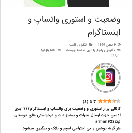
وضعیت و استوری واتساپ و
اینستاگرام
9 بهمن 1399
تلگرام
,
کلیپ
نظرتون راجع به این صفحه چیست
603 بازدید
12
)
3
(
3.7
کانالی پر از استوری و وضعیت برای واتساپ و اینستاگرام??? ایدی
ادمین جهت ارسال نظرات و پیشنهادات و درخواستی های دوستان
@arman922z
هر گونه توهین و بی احترامی اسپم و بلاک و پیگیری میشود