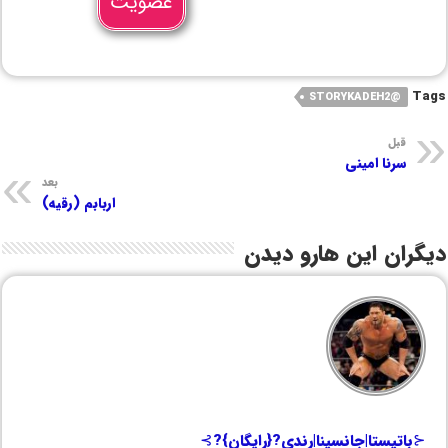
عضویت
Tags
@STORYKADEH2
قبل
سرنا امینی
بعد
اربابم (رقیه)
دیگران این هارو دیدن
⊰باتیستا|جانسینا|رندی?{رایگان}?⊱