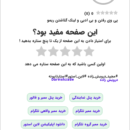
)
0
(
0
پی وی رفتن و بی ادبی و لینک گذاشتن ریمو
این صفحه مفید بود؟
برای امتیاز دادن به این صفحه از یک تا پنج ستاره بدهید !
اولین کسی باشید که به این صفحه ستاره می دهد
#مجید_درویش_زاده #لاین_استور#استارتاپونه
درویش زاده
Darvishzade
خرید پنل نمایندگی
خرید پنل ممبر و فالور
خرید ممبر تلگرام
خرید ممبر واقعی تلگرام
خرید ممبر گروه تلگرام
دانلود اپلیکیشن لاین استور