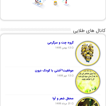
کانال های طلایی
گروه چت و سرگرمی
12 بهمن 1400
موفقیت*آشتی با کودک درون
12 مهر 1400
محفل شعر و آوا
21 مرداد 1400