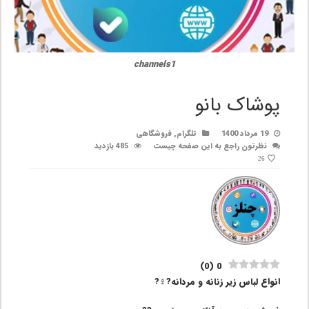
channels1
پوشاک بانو
19 مرداد 1400
تلگرام
,
فروشگاهی
نظرتون راجع به این صفحه چیست
485 بازدید
26
)
0
(
0
انواع لباس زیر زنانه و مردانه?‍♀️?