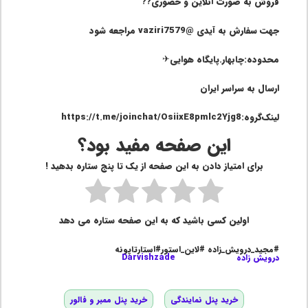
فروش به صورت آنلاین و حضوری??
جهت سفارش به آیدی @vaziri7579 مراجعه شود
محدوده:چابهار.پایگاه هوایی✈
ارسال به سراسر ایران
لینک‌گروه:https://t.me/joinchat/OsiixE8pmlc2Yjg8
این صفحه مفید بود؟
برای امتیاز دادن به این صفحه از یک تا پنج ستاره بدهید !
اولین کسی باشید که به این صفحه ستاره می دهد
#مجید_درویش_زاده #لاین_استور#استارتاپونه
درویش زاده
Darvishzade
خرید پنل نمایندگی
خرید پنل ممبر و فالور