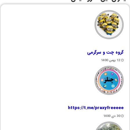
گروه چت و سرگرمی
12 بهمن 1400
https://t.me/praxyfreeeee
30 دی 1400