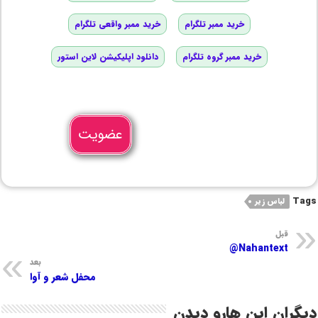
خرید ممبر تلگرام
خرید ممبر واقعی تلگرام
خرید ممبر گروه تلگرام
دانلود اپلیکیشن لاین استور
عضویت
Tags
لباس زیر
قبل
Nahantext@
بعد
محفل شعر و آوا
دیگران این هارو دیدن