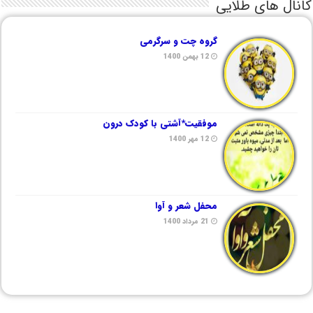
کانال های طلایی
گروه چت و سرگرمی
12 بهمن 1400
موفقیت*آشتی با کودک درون
12 مهر 1400
محفل شعر و آوا
21 مرداد 1400