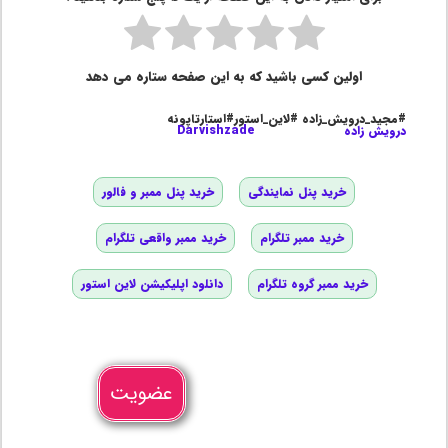
اولین کسی باشید که به این صفحه ستاره می دهد
#مجید_درویش_زاده #لاین_استور#استارتاپونه
درویش زاده
Darvishzade
خرید پنل نمایندگی
خرید پنل ممبر و فالور
خرید ممبر تلگرام
خرید ممبر واقعی تلگرام
خرید ممبر گروه تلگرام
دانلود اپلیکیشن لاین استور
عضویت