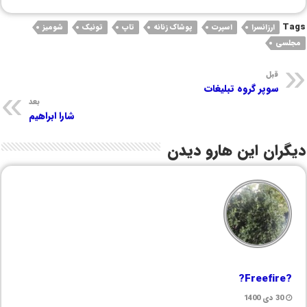
Tags
ارزانسرا
اسپرت
پوشاک زنانه
تاپ
تونیک
شومیز
مجلسی
قبل
سوپر گروه تبلیغات
بعد
شارا ابراهیم
دیگران این هارو دیدن
?Freefire?
30 دی 1400