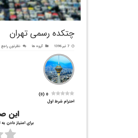
چتکده رسمی تهران
7 تیر 1396
گروه ها
نظرتون راجع 
)
0
(
0
احترام شرط اول
این صف
برای امتیاز دادن به