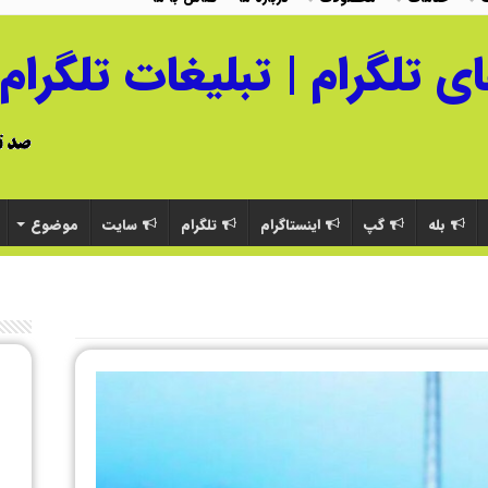
بله
گپ
اینستاگرام
تلگرام
سایت
موضوع