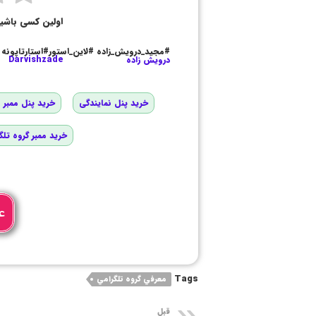
اولین کسی باشی
#مجید_درویش_زاده #لاین_استور#استارتاپونه
درویش زاده
Darvishzade
خرید پنل نمایندگی
خرید پنل ممبر و
خرید ممبر گروه تلگ
ع
Tags
معرفي گروه تلگرامي
قبل