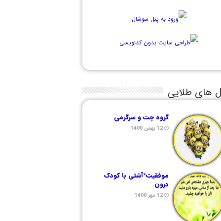
ل های طلایی
گروه چت و سرگرمی
12 بهمن 1400
موفقیت*آشتی با کودک
درون
12 مهر 1400