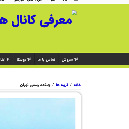
سروش
تماس با ما
روبیکا
ایتا
خانه
/
گروه ها
/
چتکده رسمی تهران