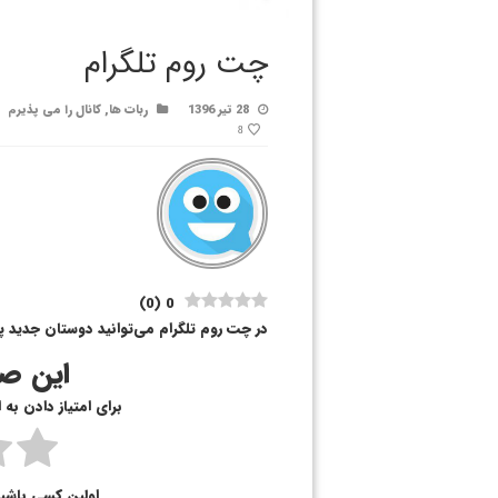
چت روم تلگرام
28 تیر 1396
ربات ها
,
کانال را می پذیرم
8
)
0
(
0
در چت روم تلگرام می‌توانید دوستان جدید پی
این صف
برای امتیاز دادن به
اولین کسی باشی