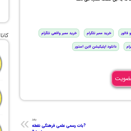
 فالور
خرید ممبر تلگرام
خرید ممبر واقعی تلگرام
کانا
رام
دانلود اپلیکیشن لاین استور
ضویت
بعد
?بات رسمی علمی فرهنگی نقطه