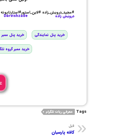
#مجید_درویش_زاده #لاین_استور#استارتاپونه
درویش زاده
Darvishzade
خرید پنل نمایندگی
خرید پنل ممبر و
خرید ممبر گروه تلگ
ع
Tags
معرفي ربات تلگرام
قبل
کافه پارسیان