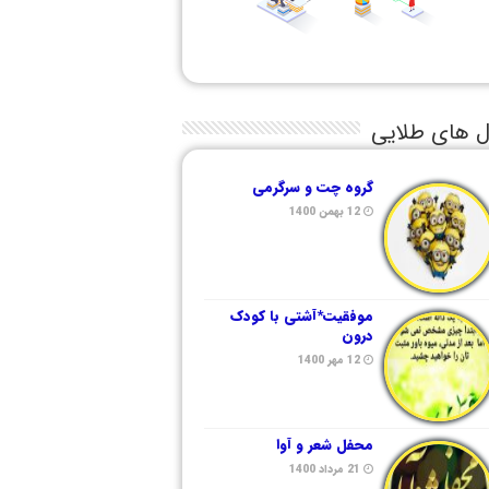
ل های طلایی
گروه چت و سرگرمی
12 بهمن 1400
موفقیت*آشتی با کودک
درون
12 مهر 1400
محفل شعر و آوا
21 مرداد 1400