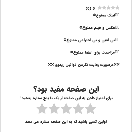
)
0
(
0
۱⃣لینک ممنوع⛔️
۲⃣عکس و فیلم ممنوع⛔️
۳⃣بی ادبی و بی احترامی ممنوع⛔️
۴⃣مزاحمت برای اعضا ممنوع⛔️
❌❌درصورت رعایت نکردن قوانین ریموو ❌❌
.
این صفحه مفید بود؟
برای امتیاز دادن به این صفحه از یک تا پنج ستاره بدهید !
اولین کسی باشید که به این صفحه ستاره می دهد