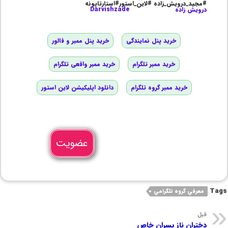
#مجید_درویش_زاده #لاین_استور#استارتاپونه
درویش زاده
Darvishzade
خرید پنل نمایندگی
خرید پنل ممبر و فالور
خرید ممبر تلگرام
خرید ممبر واقعی تلگرام
خرید ممبر گروه تلگرام
دانلود اپلیکیشن لاین استور
عضویت
Tags
معرفي گروه تلگرامي
قبل
دختران ناز پسران خاص