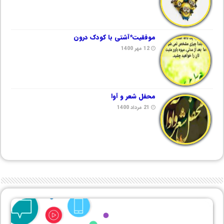
موفقیت*آشتی با کودک درون
12 مهر 1400
محفل شعر و آوا
21 مرداد 1400