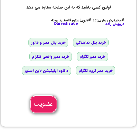
اولین کسی باشید که به این صفحه ستاره می دهد
#مجید_درویش_زاده #لاین_استور#استارتاپونه
درویش زاده
Darvishzade
خرید پنل نمایندگی
خرید پنل ممبر و فالور
خرید ممبر تلگرام
خرید ممبر واقعی تلگرام
خرید ممبر گروه تلگرام
دانلود اپلیکیشن لاین استور
عضویت