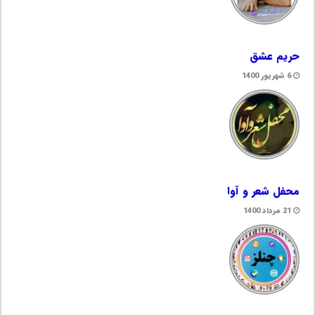
حریم عشق
6 شهریور 1400
محفل شعر و آوا
21 مرداد 1400