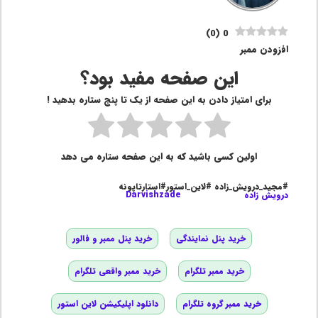
)
0
(
0
افزودن ممبر
این صفحه مفید بود؟
برای امتیاز دادن به این صفحه از یک تا پنج ستاره بدهید !
اولین کسی باشید که به این صفحه ستاره می دهد
#مجید_درویش_زاده #لاین_استور#استارتاپونه
درویش زاده
Darvishzade
خرید پنل نمایندگی
خرید پنل ممبر و فالور
خرید ممبر تلگرام
خرید ممبر واقعی تلگرام
خرید ممبر گروه تلگرام
دانلود اپلیکیشن لاین استور