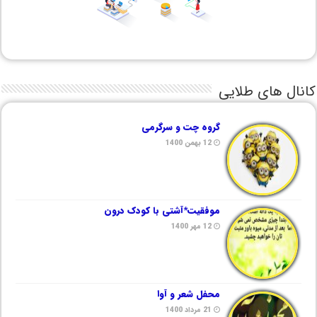
کانال های طلایی
گروه چت و سرگرمی
12 بهمن 1400
موفقیت*آشتی با کودک درون
12 مهر 1400
محفل شعر و آوا
21 مرداد 1400