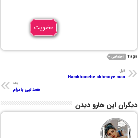
عضویت
Tags
اجتماعی
قبل
Hamkhonehe akhmoye man
بعد
همدانیی بامرام
دیگران این هارو دیدن