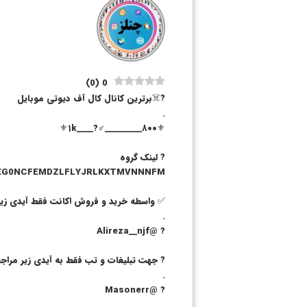
)
0
(
0
?‍☠️برترین کانال کال آف دیوتی موبایل
.
⚜۱k____?‍♂️_________۸۰۰⚜
? لینک گروه
/JAJAIEG0NCFEMDZLFLYJRLKXTMVNNNFM
✅ واسطه خرید و فروش اکانت فقط آیدی زیر
.
?️ @Alireza__njf
? جهت تبلیغات و تب فقط به آیدی زیر مراجع
.
?️ @Masonerr