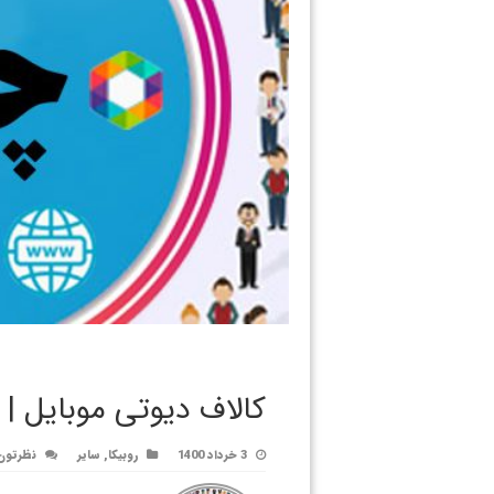
کالاف دیوتی موبایل | cod mobile ⁱʳᵃⁿ
3 خرداد 1400
روبیکا
,
سایر
نظرتون