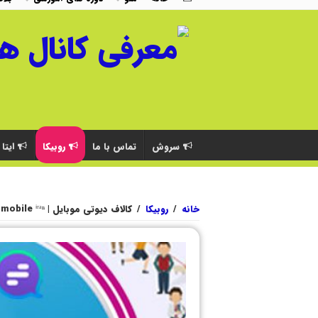
سروش
تماس با ما
روبیکا
ایتا
خانه
/
روبیکا
/
کالاف دیوتی موبایل | cod mobile ⁱʳᵃⁿ