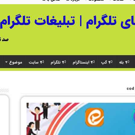
بله
گپ
اینستاگرام
تلگرام
سایت
موضوع