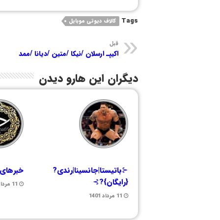
Tags
کالاف دیوتی موبایل
قبل
اکیپـ ارسلان /نیکا /متین /دیانا /ممد
دیگران این هارو دیدن
⊰باتیستا|جانسینا|رندی?
خبرهای 
{رایگان}?⊱
11 مرداد 1401
11 مرداد 1401