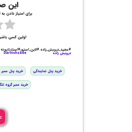
این صف
برای امتیاز دادن به
اولین کسی باشی
#مجید_درویش_زاده #لاین_استور#استارتاپونه
درویش زاده
Darvishzade
خرید پنل نمایندگی
خرید پنل ممبر و
خرید ممبر گروه تلگ
ع