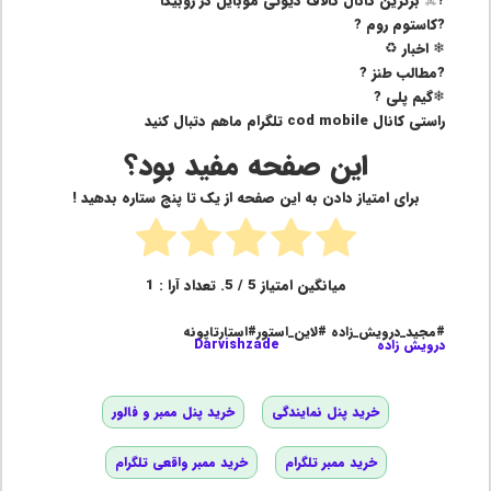
?‍☠️ برترین کانال کالاف دیوتی موبایل در روبیکا
?کاستوم روم ?
❄ اخبار ♻️
?مطالب طنز ?
❄گیم پلی ?
راستی کانال cod mobile تلگرام ماهم دتبال کنید
این صفحه مفید بود؟
برای امتیاز دادن به این صفحه از یک تا پنج ستاره بدهید !
میانگین امتیاز
5
/ 5. تعداد آرا :
1
#مجید_درویش_زاده #لاین_استور#استارتاپونه
درویش زاده
Darvishzade
خرید پنل نمایندگی
خرید پنل ممبر و فالور
خرید ممبر تلگرام
خرید ممبر واقعی تلگرام