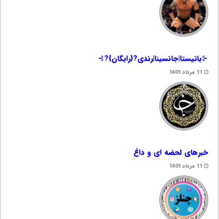
⊰باتیستا|جانسینا|رندی?{رایگان}?⊱
11 مرداد 1401
خبرهای لحضه ای و داغ
11 مرداد 1401