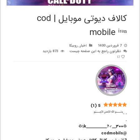
کالاف دیوتی موبایل | cod
mobile ⁱʳᵃⁿ
7 فروردین 1400
اخبار
,
روبیکا
نظرتون راجع به این صفحه چیست
873 بازدید
12
)
1
(
5
. .﷽
.
♻️۱k___________?‍♂️__۳۰۰♻️
@codmobils