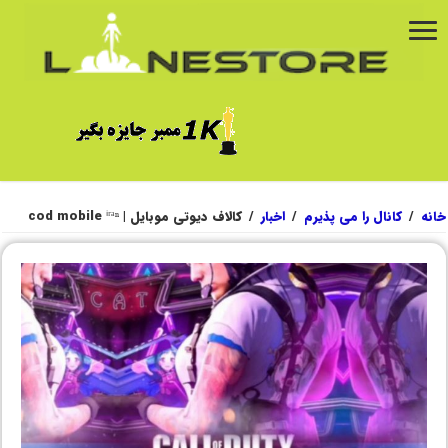
خانه
/
کانال را می پذیرم
/
اخبار
/
کالاف دیوتی موبایل | cod mobile ⁱʳᵃⁿ