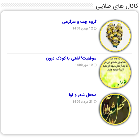
کانال های طلایی
گروه چت و سرگرمی
12 بهمن 1400
موفقیت*آشتی با کودک درون
12 مهر 1400
محفل شعر و آوا
21 مرداد 1400