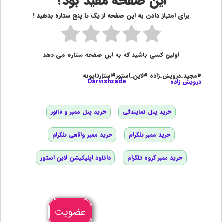
این صفحه مفید بود؟
برای امتیاز دادن به این صفحه از یک تا پنج ستاره بدهید !
اولین کسی باشید که به این صفحه ستاره می دهد
#مجید_درویش_زاده #لاین_استور#استارتاپونه
درویش زاده
Darvishzade
خرید پنل نمایندگی
خرید پنل ممبر و فالور
خرید ممبر تلگرام
خرید ممبر واقعی تلگرام
خرید ممبر گروه تلگرام
دانلود اپلیکیشن لاین استور
عضویت