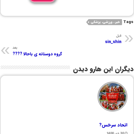
Tags
خبر ، ورزشی، پزشکی
قبل
sin_shin
بعد
گروه دوستانه ی باحالا ????
دیگران این هارو دیدن
اتحاد سرخس?
30 دی 1400