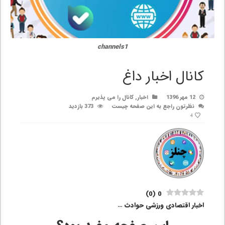
channels1
کانال اخبار داغ
12 مهر 1396
اخبار
,
کانال را می پذیرم
نظرتون راجع به این صفحه چیست
373 بازدید
4
)
0
(
0
اخبار اقتصادی ورزشی حوادث …